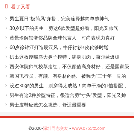
看了又看
男生夏日“极简风”穿搭，完美诠释越简单越帅气
30岁以下的男生，剪这6款发型超好看，阳光又帅气
黄景瑜解锁奢侈品牌全球代言人，时尚表现力真好
60岁徐锦江打造硬汉风，牛仔衬衫+皮靴够时髦
扒出这枚厚嘴唇大鼻子模特，满身肌肉，荷尔蒙爆棚
西安体院帅气校草走红，不仅颜值高身材好，还是国家级
田径运动员
韩国飞行员，有颜、有身材的他，被称为“三十年一见的
神颜”
没过30岁的男生，别穿得太成熟！简单干净的T恤搭配，
帅气又减龄
男生有这2种脸型特征，很适合剪“寸头”发型，阳光又帅
气
男士皮鞋应该怎么挑选，舒适最重要
©2020-
深圳同志交友
-
www.0755tz.com