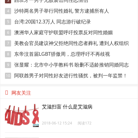
西班牙一男子无故袭击同性恋情侣
3
沙特两名男子举行同性婚礼 警方逮捕所有人
4
台湾:20国12.3万人 同志游行破纪录
5
澳洲华人家庭守护联盟呼吁投票反对同性婚姻
6
美教会官员建议神父拒绝同性恋者葬礼 遭到人权组织
7
谴责
东帝汶首届LGBT骄傲周，总理呼吁不再歧视
8
张显耀：北市中小学教科书 盼删不适龄推销同婚同志
9
内容
阿联酋男子对同性好友进行性骚扰，被判一年监禁！
10
网友关注
艾滋扫盲 什么是艾滋病
2018-06-12 15:24
阅读172