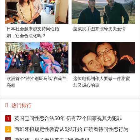
日本社会越来越支持同性婚
脸叔携手图齐演绎夫夫爱情
姻，它会合法化吗？
欧洲首个“跨性别斑马线”在荷兰
这位电视制作人要做一件甜蜜
亮相
却又虐心的事
热门排行
英国已同性恋合法50年 仍有72个国家视其为犯罪
1
西班牙拟规定性教育从6岁开始 正确看待同性恋行为
2