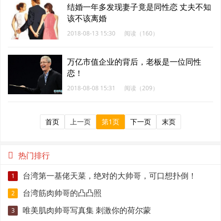
结婚一年多发现妻子竟是同性恋 丈夫不知
该不该离婚
2018-08-13 15:30
阅读（160）
万亿市值企业的背后，老板是一位同性
恋！
2018-08-08 15:31
阅读（209）
首页
上一页
第1页
下一页
末页
热门排行
台湾第一基佬天菜，绝对的大帅哥，可口想扑倒！
1
台湾筋肉帅哥的凸凸照
2
唯美肌肉帅哥写真集 刺激你的荷尔蒙
3