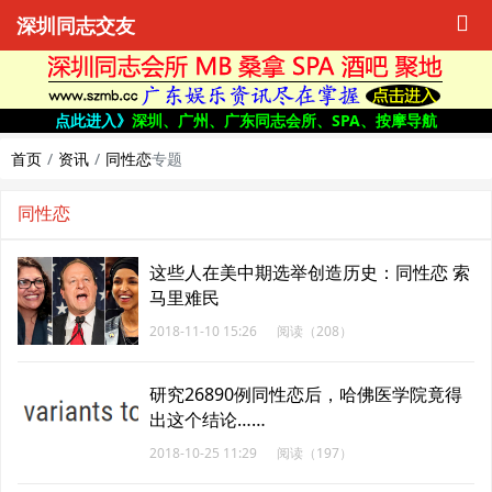
深圳同志交友
点此进入》
深圳、广州、广东同志会所、SPA、按摩导航
首页
资讯
同性恋
专题
同性恋
这些人在美中期选举创造历史：同性恋 索
马里难民
2018-11-10 15:26
阅读（208）
研究26890例同性恋后，哈佛医学院竟得
出这个结论……
2018-10-25 11:29
阅读（197）