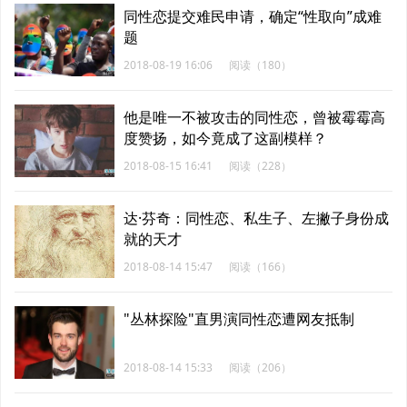
同性恋提交难民申请，确定“性取向”成难
题
2018-08-19 16:06
阅读（180）
他是唯一不被攻击的同性恋，曾被霉霉高
度赞扬，如今竟成了这副模样？
2018-08-15 16:41
阅读（228）
达·芬奇：同性恋、私生子、左撇子身份成
就的天才
2018-08-14 15:47
阅读（166）
"丛林探险"直男演同性恋遭网友抵制
2018-08-14 15:33
阅读（206）