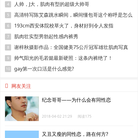
人帅，J大，肌肉有型的超级大帅哥
4
高清特写陈艾森跳水瞬间，瞬间懂包哥这个称呼是怎么
5
来的
193cm西安体院校草火了，身材好到令人发指
6
肌肉壮实型男勃起性感内裤秀
7
谢梓秋摄影作品：全国健美75公斤冠军雄壮肌肉写真
8
帅气阳光的毛若懿最新硬照：这条内裤绝了！
9
gay第一次口活是什么感觉?
10
网友关注
纪念哥哥——为什么会有同性恋
2018-04-02 21:29
阅读175
又丑又瘦的同性恋，路在何方?