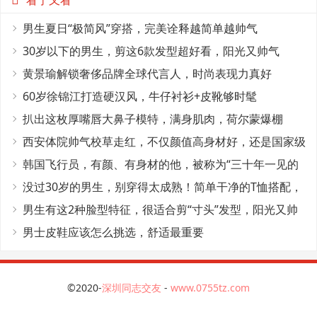
看了又看
男生夏日“极简风”穿搭，完美诠释越简单越帅气
30岁以下的男生，剪这6款发型超好看，阳光又帅气
黄景瑜解锁奢侈品牌全球代言人，时尚表现力真好
60岁徐锦江打造硬汉风，牛仔衬衫+皮靴够时髦
扒出这枚厚嘴唇大鼻子模特，满身肌肉，荷尔蒙爆棚
西安体院帅气校草走红，不仅颜值高身材好，还是国家级
田径运动员
韩国飞行员，有颜、有身材的他，被称为“三十年一见的
神颜”
没过30岁的男生，别穿得太成熟！简单干净的T恤搭配，
帅气又减龄
男生有这2种脸型特征，很适合剪“寸头”发型，阳光又帅
气
男士皮鞋应该怎么挑选，舒适最重要
©2020-
深圳同志交友
-
www.0755tz.com