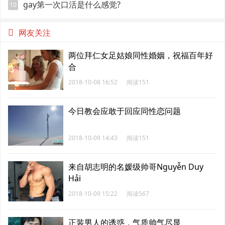
gay第一次口活是什么感觉?
10
网友关注
两位拜仁女足姑娘同性婚姻，祝福百年好
合
2018-10-08 16:52
阅读151
今日教会应敢于回应同性恋问题
2018-10-09 14:43
阅读151
来自胡志明的名媛级帅哥Nguyễn Duy
Hải
2018-10-09 15:22
阅读567
正装男人的诱惑，气质帅气尽显