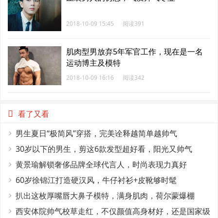
2018-10-09 15:45
阅读391
肌肉型男放弃5年军官工作，现在是一名
运动博主及模特
2018-10-09 16:16
阅读342
看了又看
男生夏日“极简风”穿搭，完美诠释越简单越帅气
30岁以下的男生，剪这6款发型超好看，阳光又帅气
黄景瑜解锁奢侈品牌全球代言人，时尚表现力真好
60岁徐锦江打造硬汉风，牛仔衬衫+皮靴够时髦
扒出这枚厚嘴唇大鼻子模特，满身肌肉，荷尔蒙爆棚
西安体院帅气校草走红，不仅颜值高身材好，还是国家级