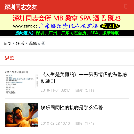
深圳同志交友
点此进入》
深圳、广州、广东同志会所、SPA、按摩导航
首页
娱乐
温馨
专题
温馨
《人生是美丽的》——男男情侣的温馨感
动韩剧
2018-11-01 08:47
阅读（511）
娱乐圈同性的接吻是那么温馨
2018-03-28 10:10
阅读（174）