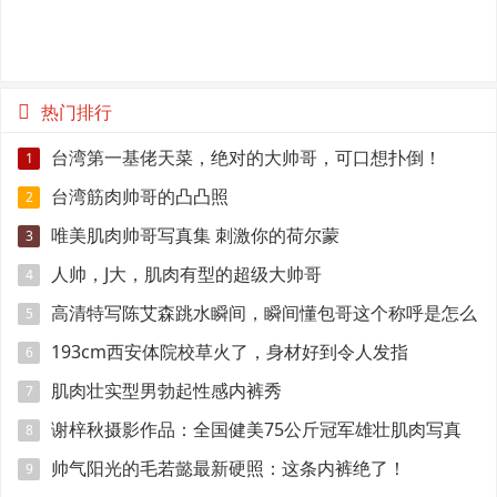
热门排行
台湾第一基佬天菜，绝对的大帅哥，可口想扑倒！
1
台湾筋肉帅哥的凸凸照
2
唯美肌肉帅哥写真集 刺激你的荷尔蒙
3
人帅，J大，肌肉有型的超级大帅哥
4
高清特写陈艾森跳水瞬间，瞬间懂包哥这个称呼是怎么
5
来的
193cm西安体院校草火了，身材好到令人发指
6
肌肉壮实型男勃起性感内裤秀
7
谢梓秋摄影作品：全国健美75公斤冠军雄壮肌肉写真
8
帅气阳光的毛若懿最新硬照：这条内裤绝了！
9