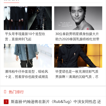
平头哥李现最新10个造型欣
30位泰剧男明星裸身拍摄大片
赏，直接帅到飞起
助力2020泰国乳腺癌粉红丝带
潘玮柏牛仔外套造型，嘻哈风
毕雯珺也是一枚充满忧郁气质
十足，照着穿你也能变成潮流
男孩啊！满满的沉稳气质，尽
范
显绅士
热门排行
斯嘉丽·约翰逊将在新片《Rub&Tug》中演女同性恋 还
1