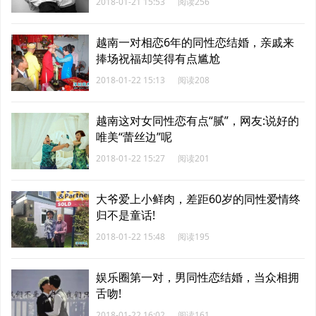
2018-01-21 15:53
阅读256
越南一对相恋6年的同性恋结婚，亲戚来
捧场祝福却笑得有点尴尬
2018-01-22 15:13
阅读208
越南这对女同性恋有点“腻”，网友:说好的
唯美“蕾丝边”呢
2018-01-22 15:27
阅读201
大爷爱上小鲜肉，差距60岁的同性爱情终
归不是童话!
2018-01-22 15:48
阅读195
娱乐圈第一对，男同性恋结婚，当众相拥
舌吻!
2018-01-22 16:02
阅读161