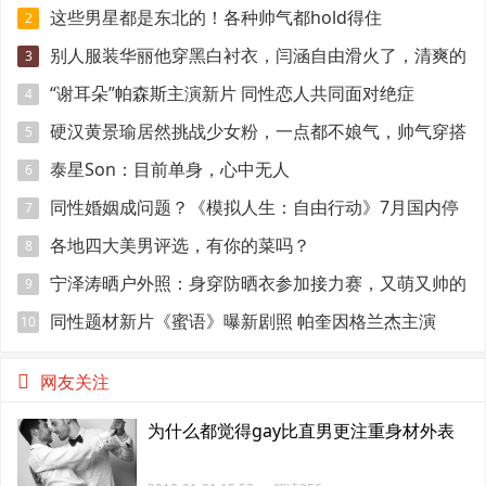
是位风云大佬
这些男星都是东北的！各种帅气都hold得住
2
别人服装华丽他穿黑白衬衣，闫涵自由滑火了，清爽的
3
中国男人真帅
“谢耳朵”帕森斯主演新片 同性恋人共同面对绝症
4
硬汉黄景瑜居然挑战少女粉，一点都不娘气，帅气穿搭
5
可迷倒不少人
泰星Son：目前单身，心中无人
6
同性婚姻成问题？《模拟人生：自由行动》7月国内停
7
运
各地四大美男评选，有你的菜吗？
8
宁泽涛晒户外照：身穿防晒衣参加接力赛，又萌又帅的
9
包包超可爱
同性题材新片《蜜语》曝新剧照 帕奎因格兰杰主演
10
网友关注
为什么都觉得gay比直男更注重身材外表