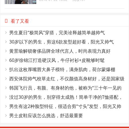
看了又看
男生夏日“极简风”穿搭，完美诠释越简单越帅气
30岁以下的男生，剪这6款发型超好看，阳光又帅气
黄景瑜解锁奢侈品牌全球代言人，时尚表现力真好
60岁徐锦江打造硬汉风，牛仔衬衫+皮靴够时髦
扒出这枚厚嘴唇大鼻子模特，满身肌肉，荷尔蒙爆棚
西安体院帅气校草走红，不仅颜值高身材好，还是国家级
田径运动员
韩国飞行员，有颜、有身材的他，被称为“三十年一见的
神颜”
没过30岁的男生，别穿得太成熟！简单干净的T恤搭配，
帅气又减龄
男生有这2种脸型特征，很适合剪“寸头”发型，阳光又帅
气
男士皮鞋应该怎么挑选，舒适最重要