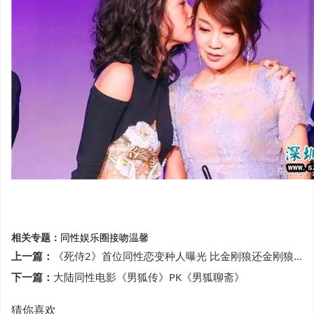
相关专题：
同性
娱乐圈
接吻
温馨
上一篇：
《死侍2》首位同性恋变种人曝光 比金刚狼还金刚狼？
下一篇：
大陆同性电影《男狐传》PK《男狐聊斋》
猜你喜欢