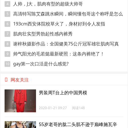
人帅，J大，肌肉有型的超级大帅哥
4
高清特写陈艾森跳水瞬间，瞬间懂包哥这个称呼是怎么
5
来的
193cm西安体院校草火了，身材好到令人发指
6
肌肉壮实型男勃起性感内裤秀
7
谢梓秋摄影作品：全国健美75公斤冠军雄壮肌肉写真
8
帅气阳光的毛若懿最新硬照：这条内裤绝了！
9
gay第一次口活是什么感觉?
10
网友关注
男装周T台上的中国男模
2020-01-21 09:27
阅读148
55岁老哥的肱二头肌不逊于巅峰施瓦辛