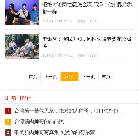
拒绝讨论同性恋怎么演 邱泽：他们跟你我
都一样
2018-07-09 15:07
阅读（170）
李银河：据我所知，同性恋骗老婆花招极
多
2018-07-08 17:02
阅读（233）
首页
上一页
第2页
下一页
末页
热门排行
台湾第一基佬天菜，绝对的大帅哥，可口想扑倒！
1
台湾筋肉帅哥的凸凸照
2
唯美肌肉帅哥写真集 刺激你的荷尔蒙
3