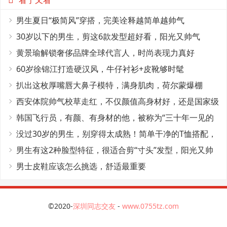
看了又看
男生夏日“极简风”穿搭，完美诠释越简单越帅气
30岁以下的男生，剪这6款发型超好看，阳光又帅气
黄景瑜解锁奢侈品牌全球代言人，时尚表现力真好
60岁徐锦江打造硬汉风，牛仔衬衫+皮靴够时髦
扒出这枚厚嘴唇大鼻子模特，满身肌肉，荷尔蒙爆棚
西安体院帅气校草走红，不仅颜值高身材好，还是国家级
田径运动员
韩国飞行员，有颜、有身材的他，被称为“三十年一见的
神颜”
没过30岁的男生，别穿得太成熟！简单干净的T恤搭配，
帅气又减龄
男生有这2种脸型特征，很适合剪“寸头”发型，阳光又帅
气
男士皮鞋应该怎么挑选，舒适最重要
©2020-
深圳同志交友
-
www.0755tz.com