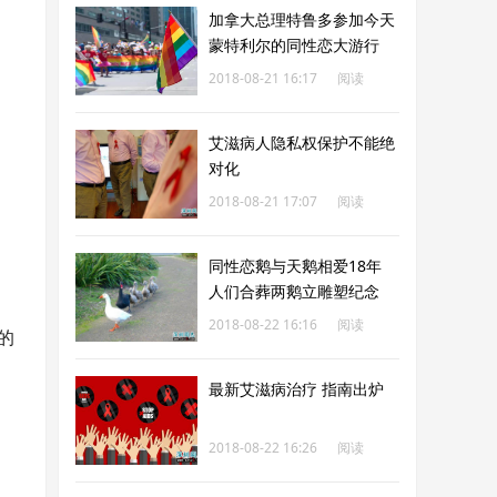
加拿大总理特鲁多参加今天
蒙特利尔的同性恋大游行
2018-08-21 16:17
阅读
172
艾滋病人隐私权保护不能绝
对化
2018-08-21 17:07
阅读
200
同性恋鹅与天鹅相爱18年
人们合葬两鹅立雕塑纪念
2018-08-22 16:16
阅读
的
380
最新艾滋病治疗 指南出炉
2018-08-22 16:26
阅读
190