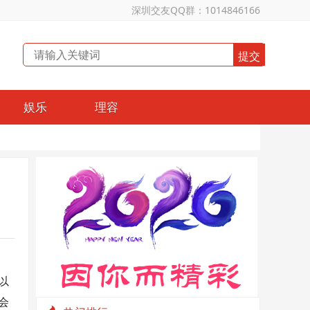
深圳交友QQ群：1014846166
娱乐
理容
以
会