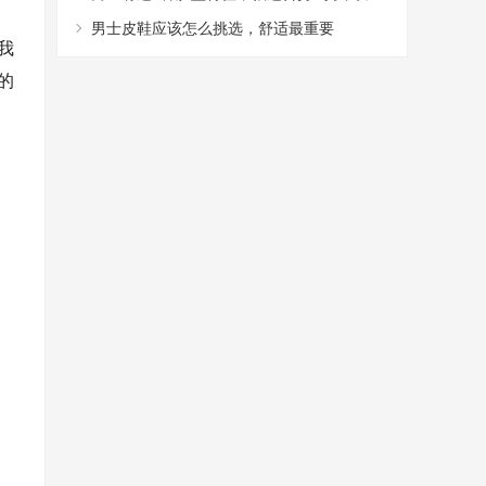
型，阳光又帅气
男士皮鞋应该怎么挑选，舒适最重要
我
的