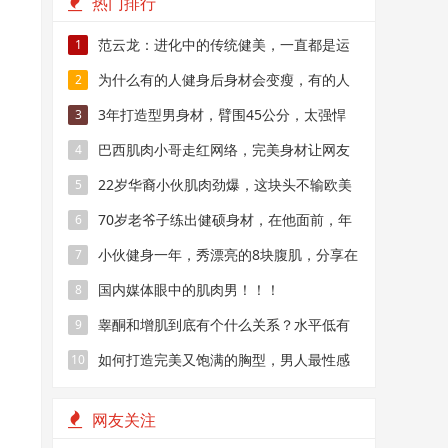
热门排行
范云龙：进化中的传统健美，一直都是运
1
动之王！
为什么有的人健身后身材会变瘦，有的人
2
健身后却越来越“胖”？
3年打造型男身材，臂围45公分，太强悍
3
了
巴西肌肉小哥走红网络，完美身材让网友
4
大呼：酸了！
22岁华裔小伙肌肉劲爆，这块头不输欧美
5
巨无霸
70岁老爷子练出健硕身材，在他面前，年
6
龄真的只是数字
小伙健身一年，秀漂亮的8块腹肌，分享在
7
家里练习腹肌方法！
国内媒体眼中的肌肉男！！！
8
睾酮和增肌到底有个什么关系？水平低有
9
什么表现？
如何打造完美又饱满的胸型，男人最性感
10
的胸肌训练！
网友关注