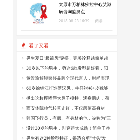
太原市万柏林疾控中心艾滋
病咨询监测点
2018-08-23 16:39
阅读
206
看了又看
男生夏日“极简风”穿搭，完美诠释越简单越
帅气
30岁以下的男生，剪这6款发型超好看，阳
光又帅气
黄景瑜解锁奢侈品牌全球代言人，时尚表现
力真好
60岁徐锦江打造硬汉风，牛仔衬衫+皮靴够
时髦
扒出这枚厚嘴唇大鼻子模特，满身肌肉，荷
尔蒙爆棚
西安体院帅气校草走红，不仅颜值高身材
好，还是国家级田径运动员
韩国飞行员，有颜、有身材的他，被称为“三
十年一见的神颜”
没过30岁的男生，别穿得太成熟！简单干净
的T恤搭配，帅气又减龄
男生有这2种脸型特征，很适合剪“寸头”发