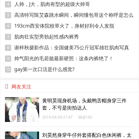
人帅，J大，肌肉有型的超级大帅哥
4
高清特写陈艾森跳水瞬间，瞬间懂包哥这个称呼是怎么
5
来的
193cm西安体院校草火了，身材好到令人发指
6
肌肉壮实型男勃起性感内裤秀
7
谢梓秋摄影作品：全国健美75公斤冠军雄壮肌肉写真
8
帅气阳光的毛若懿最新硬照：这条内裤绝了！
9
gay第一次口活是什么感觉?
10
网友关注
黄明昊现身机场，头戴鸭舌帽身穿三件
套，不亏是街拍达人
2019-04-04 21:47
阅读160
刘昊然身穿牛仔外套搭配白色休闲裤，太