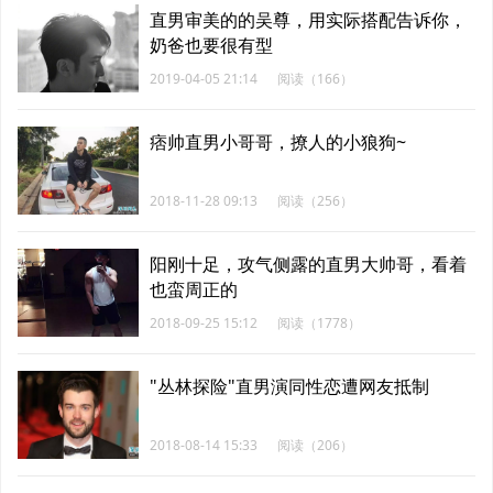
直男审美的的吴尊，用实际搭配告诉你，
奶爸也要很有型
2019-04-05 21:14
阅读（166）
痞帅直男小哥哥，撩人的小狼狗~
2018-11-28 09:13
阅读（256）
阳刚十足，攻气侧露的直男大帅哥，看着
也蛮周正的
2018-09-25 15:12
阅读（1778）
"丛林探险"直男演同性恋遭网友抵制
2018-08-14 15:33
阅读（206）