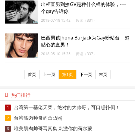
出柜直男到撩GV是种什么样的体验，-一
个gay告诉你
2018-07-18 15:42
阅读（331）
巴西男孩Jhona Burjack为Gay粉站台，超
贴心的直男！
2018-05-10 15:35
阅读（337）
首页
上一页
第1页
下一页
末页
热门排行
台湾第一基佬天菜，绝对的大帅哥，可口想扑倒！
1
台湾筋肉帅哥的凸凸照
2
唯美肌肉帅哥写真集 刺激你的荷尔蒙
3