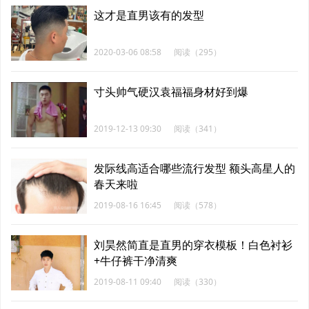
这才是直男该有的发型
2020-03-06 08:58
阅读（295）
寸头帅气硬汉袁福福身材好到爆
2019-12-13 09:30
阅读（341）
发际线高适合哪些流行发型 额头高星人的
春天来啦
2019-08-16 16:45
阅读（578）
刘昊然简直是直男的穿衣模板！白色衬衫
+牛仔裤干净清爽
2019-08-11 09:40
阅读（330）