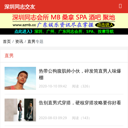
深圳同志交友
点此进入》
深圳、广州、广东同志会所、SPA、按摩导航
首页
资讯
直男
专题
直男
热带公狗腹肌帅小伙，碎发简直男人味爆
棚
2020-10-10 09:42
阅读（326）
告别直男式穿搭，硬核穿搭攻略要你好看
2020-08-03 09:29
阅读（143）