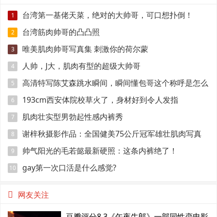
台湾第一基佬天菜，绝对的大帅哥，可口想扑倒！
1
台湾筋肉帅哥的凸凸照
2
唯美肌肉帅哥写真集 刺激你的荷尔蒙
3
人帅，J大，肌肉有型的超级大帅哥
4
高清特写陈艾森跳水瞬间，瞬间懂包哥这个称呼是怎么
5
来的
193cm西安体院校草火了，身材好到令人发指
6
肌肉壮实型男勃起性感内裤秀
7
谢梓秋摄影作品：全国健美75公斤冠军雄壮肌肉写真
8
帅气阳光的毛若懿最新硬照：这条内裤绝了！
9
gay第一次口活是什么感觉?
10
网友关注
豆瓣评分8.3《午夜牛郎》一部同性恋电影