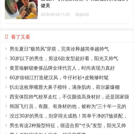
健美
2018-09-20 11:25
阅读439
看了又看
男生夏日“极简风”穿搭，完美诠释越简单越帅气
30岁以下的男生，剪这6款发型超好看，阳光又帅气
黄景瑜解锁奢侈品牌全球代言人，时尚表现力真好
60岁徐锦江打造硬汉风，牛仔衬衫+皮靴够时髦
扒出这枚厚嘴唇大鼻子模特，满身肌肉，荷尔蒙爆棚
西安体院帅气校草走红，不仅颜值高身材好，还是国家级
田径运动员
韩国飞行员，有颜、有身材的他，被称为“三十年一见的
神颜”
没过30岁的男生，别穿得太成熟！简单干净的T恤搭配，
帅气又减龄
男生有这2种脸型特征，很适合剪“寸头”发型，阳光又帅