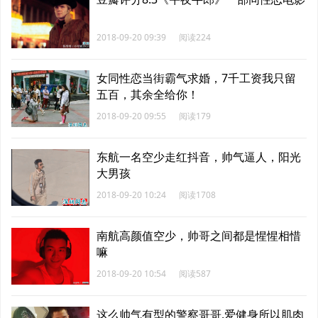
2018-09-20 09:39
阅读224
女同性恋当街霸气求婚，7千工资我只留
五百，其余全给你！
2018-09-20 09:55
阅读179
东航一名空少走红抖音，帅气逼人，阳光
大男孩
2018-09-20 10:24
阅读1708
南航高颜值空少，帅哥之间都是惺惺相惜
嘛
2018-09-20 10:54
阅读587
这么帅气有型的警察哥哥,爱健身所以肌肉