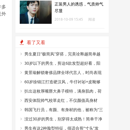
正装男人的诱惑，气质帅气
许多
尽显
意外
2018-10-09 15:45
阅读
391
看了又看
男生夏日“极简风”穿搭，完美诠释越简单越
帅气
30岁以下的男生，剪这6款发型超好看，阳
光又帅气
黄景瑜解锁奢侈品牌全球代言人，时尚表现
力真好
60岁徐锦江打造硬汉风，牛仔衬衫+皮靴够
时髦
扒出这枚厚嘴唇大鼻子模特，满身肌肉，荷
尔蒙爆棚
西安体院帅气校草走红，不仅颜值高身材
好，还是国家级田径运动员
韩国飞行员，有颜、有身材的他，被称为“三
十年一见的神颜”
没过30岁的男生，别穿得太成熟！简单干净
的T恤搭配，帅气又减龄
男生有这2种脸型特征，很适合剪“寸头”发