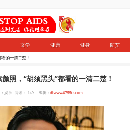
哥
文学
健康
健身
防艾
”都看的一清二楚！
素颜照，“胡须黑头”都看的一清二楚！
处：娱乐
阅读：
149
编辑：
@www.0755tz.com