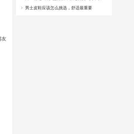
型，阳光又帅气
男士皮鞋应该怎么挑选，舒适最重要
网友
！