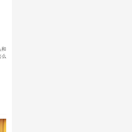
头和
这么