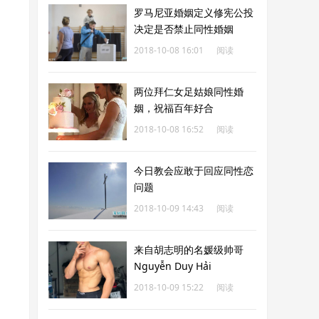
罗马尼亚婚姻定义修宪公投
决定是否禁止同性婚姻
2018-10-08 16:01
阅读
189
两位拜仁女足姑娘同性婚
姻，祝福百年好合
2018-10-08 16:52
阅读
151
今日教会应敢于回应同性恋
问题
2018-10-09 14:43
阅读
151
来自胡志明的名媛级帅哥
Nguyễn Duy Hải
2018-10-09 15:22
阅读
567