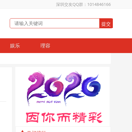
深圳交友QQ群：1014846166
娱乐
理容