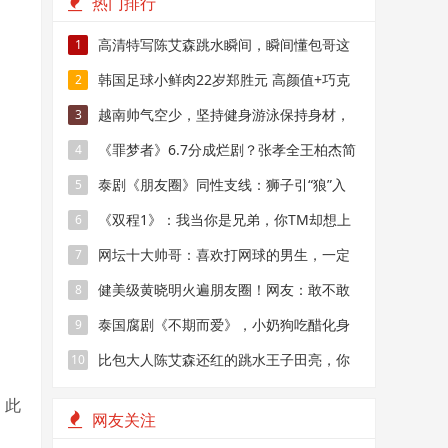
热门排行
高清特写陈艾森跳水瞬间，瞬间懂包哥这
1
个称呼是怎么来的
韩国足球小鲜肉22岁郑胜元 高颜值+巧克
2
力腹肌帅气场上
越南帅气空少，坚持健身游泳保持身材，
3
引无数乘客犯花痴
《罪梦者》6.7分成烂剧？张孝全王柏杰简
4
直就是行走的荷尔蒙
泰剧《朋友圈》同性支线：狮子引“狼”入
5
室“吃”医生男友？！
《双程1》：我当你是兄弟，你TM却想上
6
我！
网坛十大帅哥：喜欢打网球的男生，一定
7
都很帅
健美级黄晓明火遍朋友圈！网友：敢不敢
8
再骚一点？
泰国腐剧《不期而爱》，小奶狗吃醋化身
9
霸道总裁
比包大人陈艾森还红的跳水王子田亮，你
10
还记得吗？
！此
网友关注