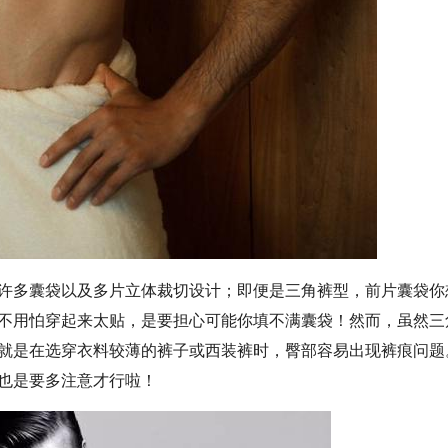
许多囊袋以及多片立体裁切设计；即便是三角裤型，前片囊袋你
不用怕穿起来太贴，是要担心可能你填不满囊袋！然而，虽然三
就是在选穿衣料较薄的裤子或西装裤时，臀部容易出现裤痕问题
也是要多注意才行啦！