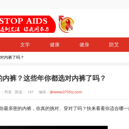
哥
文学
健康
健身
防艾
对内裤了吗？
的内裤？这些年你都选对内裤了吗？
处：男装
阅读：
147
编辑：
@www.0755tz.com
你最亲密的内裤，你真的挑对、穿对了吗？快来看看你适合哪一