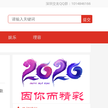
深圳交友QQ群：1014846166
娱乐
理容
款