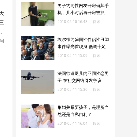
男子约同性网友开房偷其手
机，几小时后再开房被抓
大
三
2018-05-10 16:48
阅读
，
149
埃尔顿约翰同性伴侣性丑闻
问
事件曝光首现身 低调十足
2018-05-11 15:09
阅读
206
法国欲遣返几内亚同性恋男
子 在社交网络引发争议
2018-05-11 15:30
阅读
151
形婚关系要孩子，是理所当
然还是自私自利？
2018-05-11 16:04
阅读
185