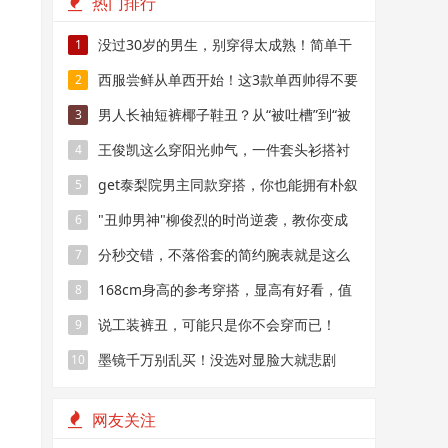
热门排行
没过30岁的男生，别穿得太成熟！简单干
1
净的T恤搭配，帅气又减龄
西服尝鲜从单西开始！这3款单西帅得不要
2
不要的！
男人长袖短裤椰子鞋丑？从“被吐槽”到“被
3
夸赞”
王俊凯这么穿阳光帅气，一件套头衫搭衬
4
衫，简装也穿出气质！
get泰梨院男主同款穿搭，你也能拥有朴叙
5
俊一样的男神气质！
"丑帅男神"柳俊烈的时尚逆袭，教你变成
6
韩系帅哥
分秒交错，不落俗套的简约腕表就是这么
7
酷！
168cm身高的参考穿搭，显高有好看，值
8
得收藏~
说工装裤丑，可能只是你不会穿而已！
9
墨镜千万别乱买！没选对显脸大就悲剧
10
了……
网友关注