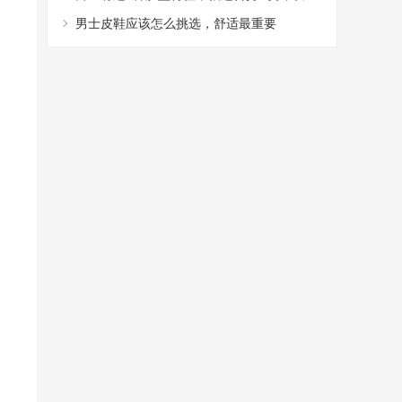
型，阳光又帅气
男士皮鞋应该怎么挑选，舒适最重要