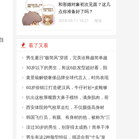
和形婚对象初次见面？这几
点你准备好了吗？
2018-05-11 16:21
阅读
146
任
看了又看
男生夏日“极简风”穿搭，完美诠释越简单越
帅气
30岁以下的男生，剪这6款发型超好看，阳
光又帅气
黄景瑜解锁奢侈品牌全球代言人，时尚表现
力真好
60岁徐锦江打造硬汉风，牛仔衬衫+皮靴够
时髦
扒出这枚厚嘴唇大鼻子模特，满身肌肉，荷
尔蒙爆棚
西安体院帅气校草走红，不仅颜值高身材
好，还是国家级田径运动员
韩国飞行员，有颜、有身材的他，被称为“三
十年一见的神颜”
没过30岁的男生，别穿得太成熟！简单干净
的T恤搭配，帅气又减龄
男生有这2种脸型特征，很适合剪“寸头”发