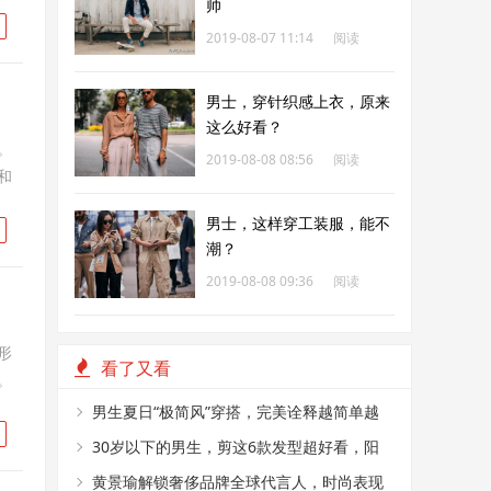
帅
2019-08-07 11:14
阅读
259
男士，穿针织感上衣，原来
这么好看？
。
2019-08-08 08:56
阅读
和
250
男士，这样穿工装服，能不
潮？
2019-08-08 09:36
阅读
251
形
看了又看
。
男生夏日“极简风”穿搭，完美诠释越简单越
帅气
30岁以下的男生，剪这6款发型超好看，阳
光又帅气
黄景瑜解锁奢侈品牌全球代言人，时尚表现