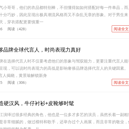
气小哥哥，他们的衣品都特别棒，不但懂得如如何搭配好每一件单品，而
十分巧妙，因此呈现出极具潮流风格而又不杂乱无章的形象。对于男生来
天，穿衣搭配更要慎重一
26
阅读（428）
阅读全文
侈品牌全球代言人，时尚表现力真好
牌在选择代言人时不仅要考虑他们的形象与驾驭能力，更要注重代言人能
呈现，可以说时尚表现力的高低是影响奢侈品牌选择代言人的关键因素。
代言人揭晓，黄景瑜解锁新身
25
阅读（306）
阅读全文
打造硬汉风，牛仔衬衫+皮靴够时髦
江演绎过很多经典的角色，他也是一位多才多艺的演员，虽然长着一副粗
是非常细腻的，做过模特和歌手，还举办过个人画展，而且非常的敬业，
出独特的魅力气质。从