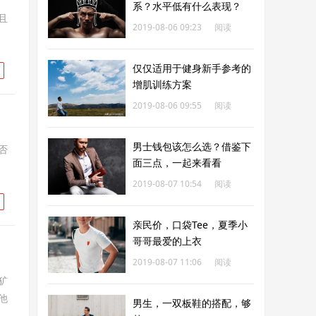
系？水平低有什么表现？
且
2019-08-06 09:23
阅读
321
仅仅适用于健身新手参考的
增肌训练方案
2019-08-06 09:55
阅读
201
男士钱包该怎么选？借鉴下
否
面三点，一起来看看
2019-08-07 10:54
阅读
247
亲民价，口袋Tee，夏季小
哥哥最爱的上衣
2019-08-07 11:06
阅读
犷
231
他
男生，一双板鞋的搭配，够