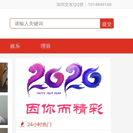
深圳交友QQ群：1014846166
娱乐
理容
单越
剪
24小时热门
阳