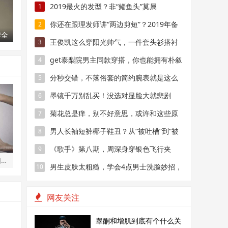
2019最火的发型？非“鲻鱼头”莫属
1
你还在跟理发师讲“两边剪短”？2019年备
2
牌全
受男生欢迎的发型
王俊凯这么穿阳光帅气，一件套头衫搭衬
3
现力
衫，简装也穿出气质！
get泰梨院男主同款穿搭，你也能拥有朴叙
4
俊一样的男神气质！
分秒交错，不落俗套的简约腕表就是这么
5
酷！
墨镜千万别乱买！没选对显脸大就悲剧
6
了……
菊花总是痒，别不好意思，或许和这些原
7
因有关
男人长袖短裤椰子鞋丑？从“被吐槽”到“被
8
夸赞”
《歌手》第八期，周深身穿银色飞行夹
9
男士护肤方法论 教你夏天如何打造干净清爽的皮肤
克，这造型太帅了
男生皮肤太粗糙，学会4点男士洗脸妙招，
10
转身变男神
网友关注
睾酮和增肌到底有个什么关