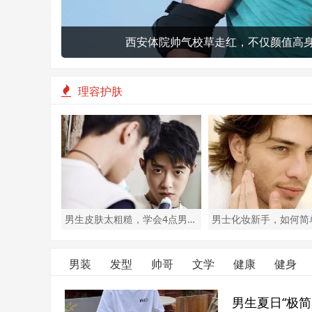
韩国飞行员，有颜、有身材的他，
理容护肤
男生皮肤太粗糙，学会4点男士洗脸妙招，转身变男神
男装
发型
帅哥
文学
健康
健身
男生夏日“极