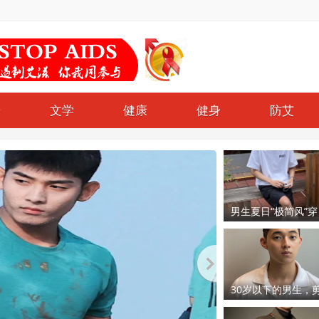
哥
文学
健康
健身
防艾
男生夏日“极简风”穿
搭，完美诠释越简
帅气
30岁以下的男生，
这6款发型超好看，