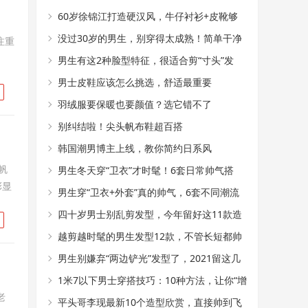
力真好
60岁徐锦江打造硬汉风，牛仔衬衫+皮靴够
时髦
没过30岁的男生，别穿得太成熟！简单干净
注重
的T恤搭配，帅气又减龄
男生有这2种脸型特征，很适合剪“寸头”发
型，阳光又帅气
男士皮鞋应该怎么挑选，舒适最重要
羽绒服要保暖也要颜值？选它错不了
别纠结啦！尖头帆布鞋超百搭
韩国潮男博主上线，教你简约日系风
帆
男生冬天穿“卫衣”才时髦！6套日常帅气搭
彰显
配，轻松变身潮流达人
男生穿“卫衣+外套”真的帅气，6套不同潮流
搭配，塑造多样气质
四十岁男士别乱剪发型，今年留好这11款造
型，成熟帅气不显老
越剪越时髦的男生发型12款，不管长短都帅
气，干净显精神
男生别嫌弃“两边铲光”发型了，2021留这几
款造型，干净帅气
1米7以下男士穿搭技巧：10种方法，让你“增
老
高”至少10公分
平头哥李现最新10个造型欣赏，直接帅到飞