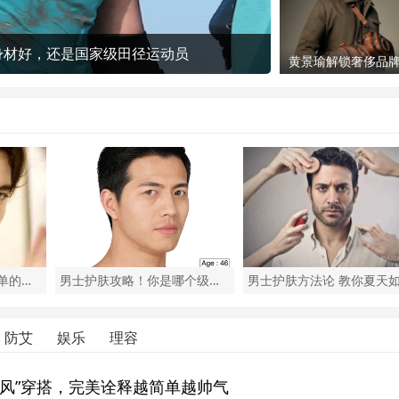
光又帅气
被称为“三十年一见的神颜”
黄景瑜解锁奢侈品
球代言人，时尚表
真好
男士化妆新手，如何简单的化一个淡妆？
男士护肤攻略！你是哪个级别的男人？
防艾
娱乐
理容
简风”穿搭，完美诠释越简单越帅气