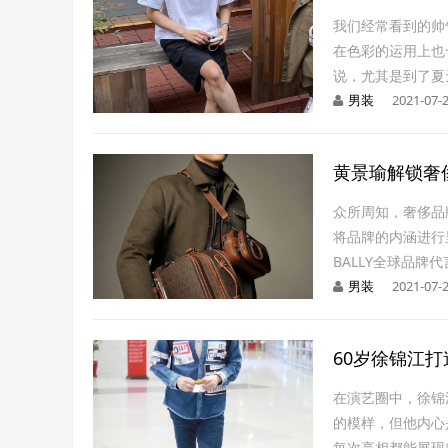
我们经常看到的帅
在色彩的运用上也
说，尤其是到了夏
男装
2021-07-
黄景瑜解锁奢
众所周知，奢侈品
将品牌的内涵进行
BALLY全球品牌
男装
2021-07-
60岁徐锦江
在演艺圈中，徐锦
的模样，但他内心
每次亮相都能展现