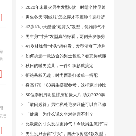
起
2020年末最火男生发型6款，时髦个性显帅
气，狼尾头值得尝试
男生冬天“羽绒服”怎么穿才不臃肿？选对裤
子和内搭，帅气又显瘦
42岁印小天酷爱“短背头”发型，优雅帅气不
油腻，冲进追光哥哥
男生剪“寸头”发型真的好看，两侧头发修剪
干净，阳光帅气有魅力
41岁林峰留“寸头”超好看，发型清爽干净利
家
落，帅气不输小鲜肉
如何挑选一款适合的男士包包？看完你就懂
的
秋日的暖男范儿，一件针织衫就搞定
拒绝呆板无趣，时尚西装打破单一搭配
身高170~183男生搭配参考，这样穿才帅比
30位泰剧男明星裸身拍摄大片 助力2020泰
国乳腺癌粉红丝带
「敢问必答」男性私处毛发旺盛可以自己修
很
剪吗？
「健康」为什么说久坐对健康不利？
有把
比欧豪的寸头发型更帅气！今秋男生流行“两
边掏空”，潮流有个性
男生别只会留“寸头”，国庆假剪这4款发型，