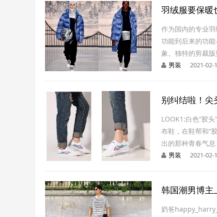
羽绒服要保暖
作为国内的专业羽
功能到后来的功能
象。独特的剪裁版
男装
2021-02-
别纠结啦！尖
LOOK1:白色“
布鞋，在鞋帮和“
出的那种青春气息
男装
2021-02-
韩国潮男博主
奶爸happy_h