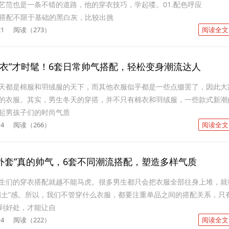
艺范也是一条不错的道路，他的穿衣技巧，学起喽。01.配色呼应
y_p的搭配不限于基础的黑白灰，比较出挑
21
阅读（273）
阅读全文
卫衣”才时髦！6套日常帅气搭配，轻松变身潮流达人
天都是棉服和羽绒服的天下，而其他衣服似乎都是一些点缀罢了，因此大
的衣服。其实，男生冬天的穿搭，并不只有棉衣和羽绒服，一些款式新潮
起男孩子们的时尚气质
14
阅读（266）
阅读全文
+外套”真的帅气，6套不同潮流搭配，塑造多样气质
生们的穿衣搭配就越不能马虎。很多男生都只会把衣服全部往身上堆，就
闰土”感。所以，我们不管穿什么衣服，都要注重单品之间的搭配关系，只
到好处，才能让自
14
阅读（222）
阅读全文