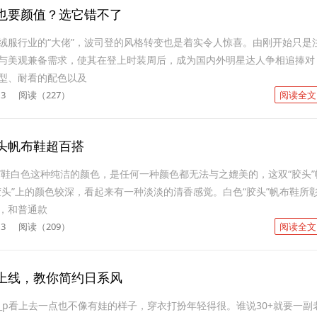
也要颜值？选它错不了
绒服行业的“大佬”，波司登的风格转变也是着实令人惊喜。由刚开始只是
与美观兼备需求，使其在登上时装周后，成为国内外明星达人争相追捧对
型、耐看的配色以及
13
阅读（227）
阅读全文
头帆布鞋超百搭
胶头”鞋白色这种纯洁的颜色，是任何一种颜色都无法与之媲美的，这双“胶头”
胶头”上的颜色较深，看起来有一种淡淡的清香感觉。白色“胶头”帆布鞋所
，和普通款
13
阅读（209）
阅读全文
上线，教你简约日系风
arry_p看上去一点也不像有娃的样子，穿衣打扮年轻得很。谁说30+就要一副