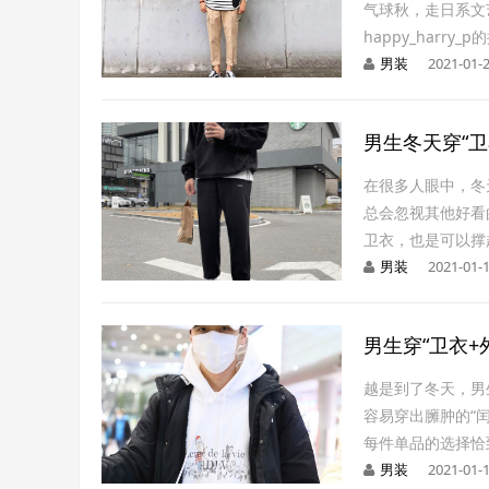
气球秋，走日系文
happy_harr
男装
2021-01-
男生冬天穿“
在很多人眼中，冬
总会忽视其他好看
卫衣，也是可以撑
男装
2021-01-
男生穿“卫衣
越是到了冬天，男
容易穿出臃肿的“
每件单品的选择恰
男装
2021-01-